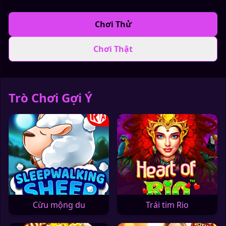
Chơi Thử
Chơi Thật
Trò Chơi Gợi Ý
Cừu mộng du
Trái tim Rio