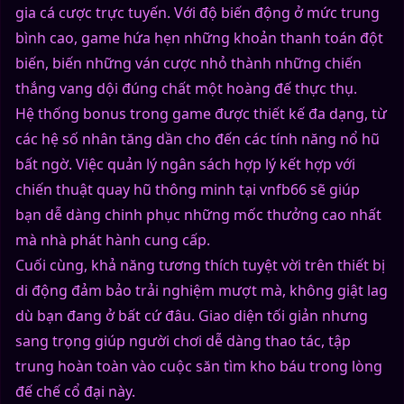
gia cá cược trực tuyến. Với độ biến động ở mức trung
bình cao, game hứa hẹn những khoản thanh toán đột
biến, biến những ván cược nhỏ thành những chiến
thắng vang dội đúng chất một hoàng đế thực thụ.
Hệ thống bonus trong game được thiết kế đa dạng, từ
các hệ số nhân tăng dần cho đến các tính năng nổ hũ
bất ngờ. Việc quản lý ngân sách hợp lý kết hợp với
chiến thuật quay hũ thông minh tại vnfb66 sẽ giúp
bạn dễ dàng chinh phục những mốc thưởng cao nhất
mà nhà phát hành cung cấp.
Cuối cùng, khả năng tương thích tuyệt vời trên thiết bị
di động đảm bảo trải nghiệm mượt mà, không giật lag
dù bạn đang ở bất cứ đâu. Giao diện tối giản nhưng
sang trọng giúp người chơi dễ dàng thao tác, tập
trung hoàn toàn vào cuộc săn tìm kho báu trong lòng
đế chế cổ đại này.