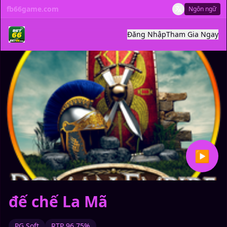
fb66game.com
Ngôn ngữ
Đăng Nhập
Tham Gia Ngay
▶
đế chế La Mã
PG Soft
RTP 96.75%