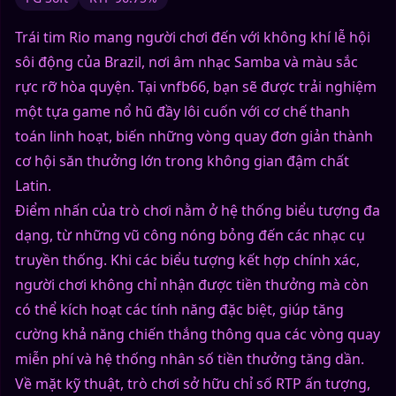
Trái tim Rio mang người chơi đến với không khí lễ hội
sôi động của Brazil, nơi âm nhạc Samba và màu sắc
rực rỡ hòa quyện. Tại vnfb66, bạn sẽ được trải nghiệm
một tựa game nổ hũ đầy lôi cuốn với cơ chế thanh
toán linh hoạt, biến những vòng quay đơn giản thành
cơ hội săn thưởng lớn trong không gian đậm chất
Latin.
Điểm nhấn của trò chơi nằm ở hệ thống biểu tượng đa
dạng, từ những vũ công nóng bỏng đến các nhạc cụ
truyền thống. Khi các biểu tượng kết hợp chính xác,
người chơi không chỉ nhận được tiền thưởng mà còn
có thể kích hoạt các tính năng đặc biệt, giúp tăng
cường khả năng chiến thắng thông qua các vòng quay
miễn phí và hệ thống nhân số tiền thưởng tăng dần.
Về mặt kỹ thuật, trò chơi sở hữu chỉ số RTP ấn tượng,