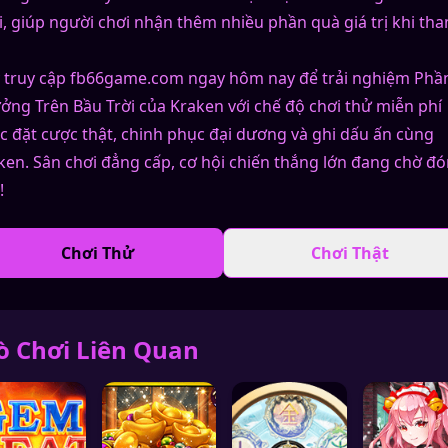
i, giúp người chơi nhận thêm nhiều phần quà giá trị khi th
 truy cập fb66game.com ngay hôm nay để trải nghiệm Phầ
ởng Trên Bầu Trời của Kraken với chế độ chơi thử miễn phí
c đặt cược thật, chinh phục đại dương và ghi dấu ấn cùng
ken. Sân chơi đẳng cấp, cơ hội chiến thắng lớn đang chờ đ
!
Chơi Thử
Chơi Thật
ò Chơi Liên Quan