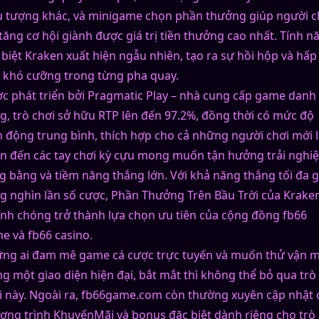
u tượng khác, và minigame chọn phần thưởng giúp người c
 tăng cơ hội giành được giá trị tiền thưởng cao nhất. Tính n
 biệt Kraken xuất hiện ngẫu nhiên, tạo ra sự hồi hộp và hấp
 khó cưỡng trong từng pha quay.
c phát triển bởi Pragmatic Play – nhà cung cấp game danh
ng, trò chơi sở hữu RTP lên đến 97.2%, đồng thời có mức độ
n động trung bình, thích hợp cho cả những người chơi mới 
n đến các tay chơi kỳ cựu mong muốn tận hưởng trải nghi
g bằng và tiềm năng thắng lớn. Với khả năng thắng tối đa 
g nghìn lần số cược, Phần Thưởng Trên Bầu Trời của Krake
nh chóng trở thành lựa chọn ưu tiên của cộng đồng fb66
e và fb66 casino.
ng ai đam mê game cá cược trực tuyến và muốn thử vận 
ng một giao diện hiện đại, bắt mắt thì không thể bỏ qua trò
i này. Ngoài ra, fb66game.com còn thường xuyên cập nhật 
ơng trình KhuyếnMãi và bonus đặc biệt dành riêng cho trò