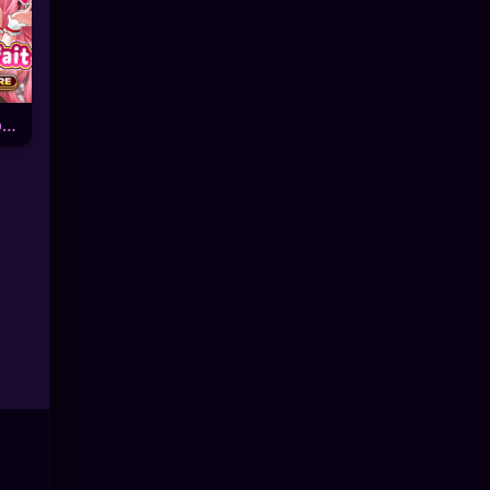
Nhịp tim parfait