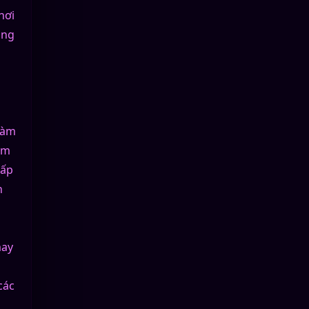
hơi
ăng
làm
ệm
gấp
n
may
các